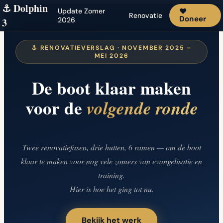
⚓ Dolphin
Update Zomer
♥
Renovatie
Doneer
3
2026
⚓ RENOVATIEVERSLAG · NOVEMBER 2025 –
MEI 2026
De boot klaar maken
voor de
volgende ronde
Twee renovatiefasen, drie hutten, 6 ramen — om de boot
klaar te maken voor nog vele zomers van evangelisatie en
training.
Hier is hoe het ging tot nu.
Bekijk het werk