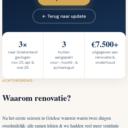
← Terug naar update
3×
3
€7.500+
naar Griekenland
hutten
uitgegeven aan
gevlogen
aangepakt
renovatie &
nov 25, apr &
voor-, hoofd-, &
onderhoud
mei 26
achterkajuit
ACHTERGROND
Waarom renovatie?
Na het eerste seizoen in Griekse wateren waren twee dingen
overduidelijk: alle ramen lekten & we hadden veel meer ventilatie