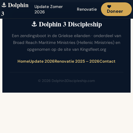
⚓ Dolphin
Update Zomer
♥
Renovatie
Doneer
3
2026
⚓ Dolphin 3 Discipleship
Een zendingsboot in de Griekse eilanden · onderdeel van
Broad Reach Maritime Ministries (Hellenic Ministries) en
opgenomen op de site van Kingsfleet.org
Home
Update 2026
Renovatie 2025 – 2026
Contact
© 2026 Dolphin3Discipleship.com